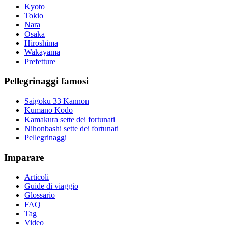
Kyoto
Tokio
Nara
Osaka
Hiroshima
Wakayama
Prefetture
Pellegrinaggi famosi
Saigoku 33 Kannon
Kumano Kodo
Kamakura sette dei fortunati
Nihonbashi sette dei fortunati
Pellegrinaggi
Imparare
Articoli
Guide di viaggio
Glossario
FAQ
Tag
Video