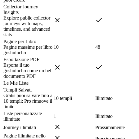
Collector Journey
Insights
Explore public collector
journeys with maps,
timelines, and advanced
stats
Pagine per Libro
Pagine massime per libro
10
48
goshuincho
Esportazione PDF
Esporta il tuo
goshuincho come un bel
documento PDF
Le Mie Liste
Templi Salvati
Gratis puoi salvare fino a
10 templi
Illimitato
10 templi; Pro rimuove il
limite
Liste personalizzate
1
Illimitato
illimitate
Journey illimitati
Prossimamente
Pagine illimitate nello
Prossimamente