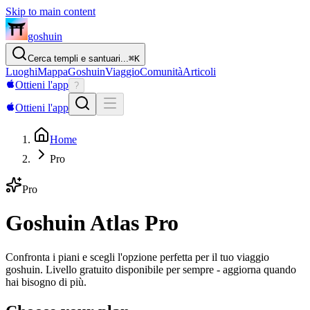
Skip to main content
goshuin
Cerca templi e santuari...
⌘
K
Luoghi
Mappa
Goshuin
Viaggio
Comunità
Articoli
Ottieni l'app
?
Ottieni l'app
Home
Pro
Pro
Goshuin Atlas Pro
Confronta i piani e scegli l'opzione perfetta per il tuo viaggio
goshuin. Livello gratuito disponibile per sempre - aggiorna quando
hai bisogno di più.