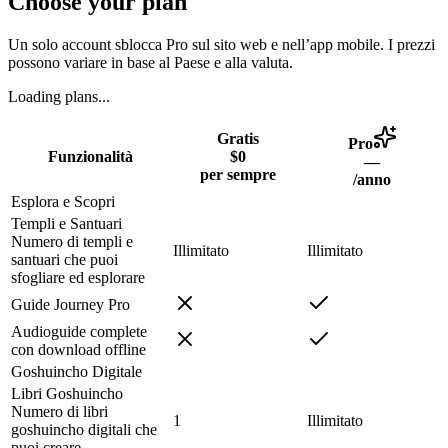
Choose your plan
Un solo account sblocca Pro sul sito web e nell’app mobile. I prezzi
possono variare in base al Paese e alla valuta.
Loading plans...
Gratis
Pro
Funzionalità
$0
—
per sempre
/anno
Esplora e Scopri
Templi e Santuari
Numero di templi e
Illimitato
Illimitato
santuari che puoi
sfogliare ed esplorare
Guide Journey Pro
Audioguide complete
con download offline
Goshuincho Digitale
Libri Goshuincho
Numero di libri
1
Illimitato
goshuincho digitali che
puoi creare