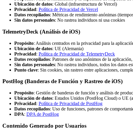
Ubicación de datos
: Global (infraestructura de Vercel)
Privacidad
:
Política de Privacidad de Vercel
Datos recopilados
: Métricas de rendimiento anónimas (tiempos 
Sin datos personales
: No rastrea individuos ni usa cookies
TelemetryDeck (Análisis de iOS)
Propósito
: Análisis centrados en la privacidad para la aplicaci
Ubicación de datos
: UE (Alemania)
Privacidad
:
Política de Privacidad de TelemetryDeck
Datos recopilados
: Patrones de uso anónimos de la aplicación,
Sin datos personales
: No rastrea individuos, todos los datos 
Punto clave
: Sin cookies, sin rastreo entre aplicaciones, cum
PostHog (Banderas de Función y Rastreo de iOS)
Propósito
: Gestión de banderas de función y análisis de produc
Ubicación de datos
: Estados Unidos (PostHog Cloud) o UE (a
Privacidad
:
Política de Privacidad de PostHog
Datos recopilados
: Uso de funciones, patrones de comportamie
DPA
:
DPA de PostHog
Contenido Generado por Usuarios