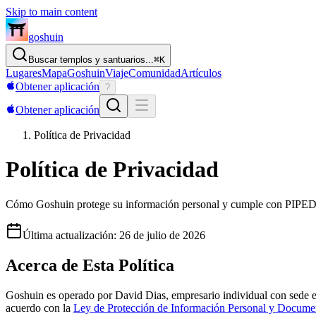
Skip to main content
goshuin
Buscar templos y santuarios...
⌘
K
Lugares
Mapa
Goshuin
Viaje
Comunidad
Artículos
Obtener aplicación
?
Obtener aplicación
Política de Privacidad
Política de Privacidad
Cómo Goshuin protege su información personal y cumple con PI
Última actualización
:
26 de julio de 2026
Acerca de Esta Política
Goshuin es operado por David Dias, empresario individual con sede e
acuerdo con la
Ley de Protección de Información Personal y Docume