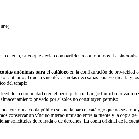
nube)
 la cuenta, salvo que decida compartirlos o contribuirlos. La sincroniz
 copias anónimas para el catálogo
en la configuración de privacidad 
 o santuario al que la vinculó, las notas necesarias para verificarla y 
ico del templo.
l feed de la comunidad o en el perfil público. Un goshuincho privado o 
l almacenamiento privado por sí solos no constituyen permiso.
 crear una copia pública separada para el catálogo que no se atribuye
demos conservar un vínculo interno limitado entre la fuente y la copia de
onar solicitudes de retirada o de derechos. La copia original de la cu